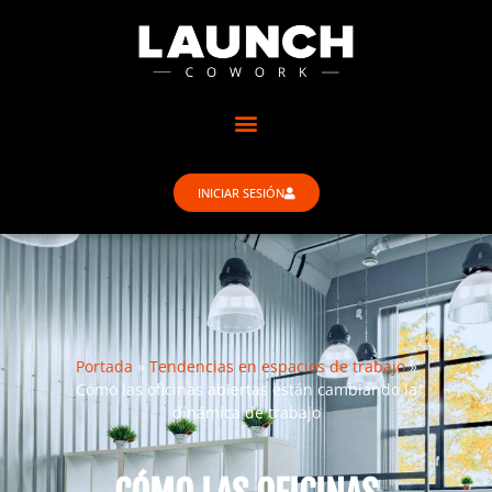
INICIAR SESIÓN
Portada
»
Tendencias en espacios de trabajo
»
Cómo las oficinas abiertas están cambiando la
dinámica de trabajo