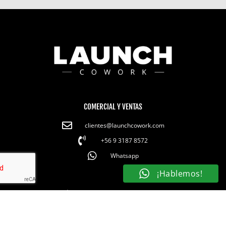
COMERCIAL Y VENTAS
clientes@launchcowork.com
+56 9 3187 8572
Whatsapp
¡Hablemos!
FACTURACIÓN Y PAGOS
RRSS
pagos@launchcowork.com
Linkedin